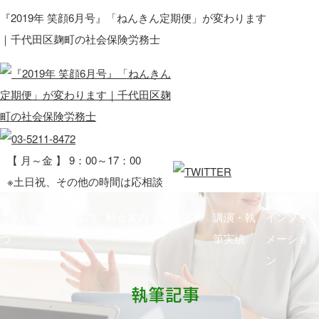
『2019年 笑顔6月号』「ねんきん定期便」が変わります
｜千代田区麹町の社会保険労務士
【 月～金 】 9：00～17：00
※土日祝、その他の時間は応相談
ごあいさ
業務案内
料金案内
執筆記事
講演・執
インフォ
つ
筆実績
メーショ
ン
執筆記事