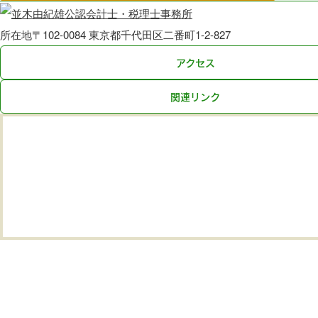
所在地
〒102-0084 東京都千代田区二番町1-2-827
アクセス
関連リンク
ホーム
ごあいさつ
事務所紹介
業務案内
働く人が会社を見る目
助成金を活用した取り組み
個人情報保護方針
料金案内
執筆記事
講演・執筆実績
お知らせ
関連リンク